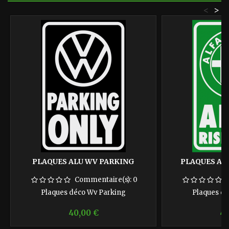
<
>
PLAQUES ALU WV PARKING
PLAQUES AL
Commentaire(s):
0
Plaques déco Wv Parking
Plaques d
Prix
Pr
40,00 €
40