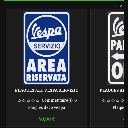
<
>
PLAQUES ALU VESPA SERVIZIO
PLAQUES ALU
Commentaire(s):
0
Plaques déco Vespa
Plaques
Prix
Pr
40,00 €
40