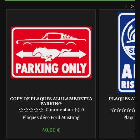
<
>
COPY OF PLAQUES ALU LAMBRETTA
PLAQUES ALU
PARKING
Commentaire(s):
0
Plaques déco Ford Mustang
Plaques
Prix
Pr
40,00 €
40