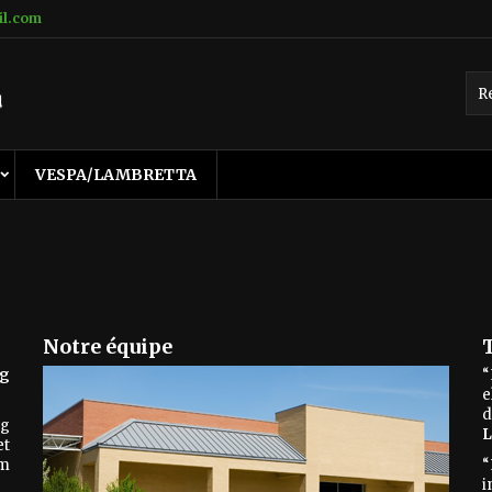
il.com
VESPA/LAMBRETTA
Notre équipe
ng
“
e
d
ng
L
et
em
“
i