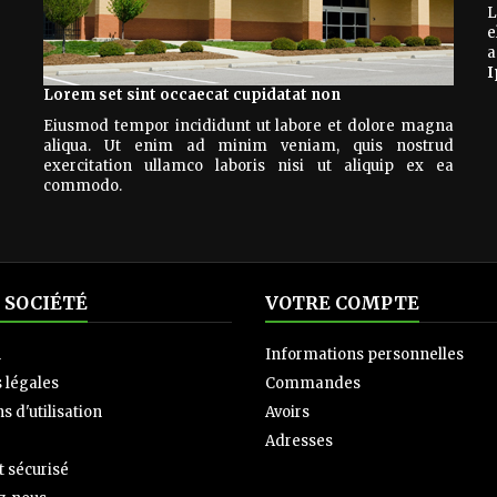
L
e
a
I
Lorem set sint occaecat cupidatat non
Eiusmod tempor incididunt ut labore et dolore magna
aliqua. Ut enim ad minim veniam, quis nostrud
exercitation ullamco laboris nisi ut aliquip ex ea
commodo.
 SOCIÉTÉ
VOTRE COMPTE
n
Informations personnelles
 légales
Commandes
s d'utilisation
Avoirs
Adresses
 sécurisé